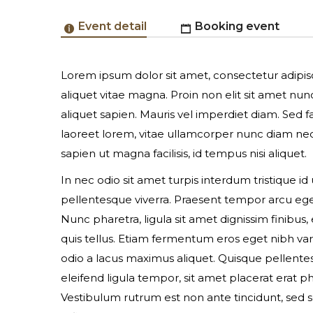
Event detail
Booking event
Lorem ipsum dolor sit amet, consectetur adipiscin
Online Registration Unavailable
aliquet vitae magna. Proin non elit sit amet nu
aliquet sapien. Mauris vel imperdiet diam. Sed fa
laoreet lorem, vitae ullamcorper nunc diam nec
sapien ut magna facilisis, id tempus nisi aliquet.
Event expired, so you can't book ticket
In nec odio sit amet turpis interdum tristique id 
pellentesque viverra. Praesent tempor arcu e
Nunc pharetra, ligula sit amet dignissim finibus, 
First name*
quis tellus. Etiam fermentum eros eget nibh va
odio a lacus maximus aliquet. Quisque pellente
eleifend ligula tempor, sit amet placerat erat ph
Vestibulum rutrum est non ante tincidunt, sed s
Your email*