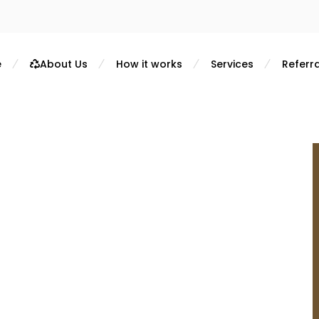
e
About Us
How it works
Services
Referra