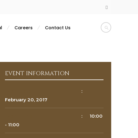
l
Careers
Contact Us
EVENT INFORMATION
Event Date
:
February 20, 2017
Event Time
:
10:00
- 11:00