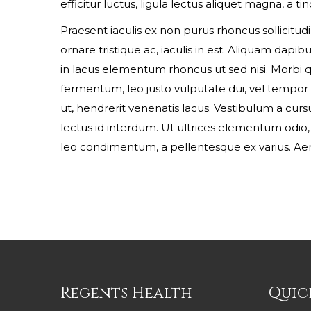
efficitur luctus, ligula lectus aliquet magna, a ti
Praesent iaculis ex non purus rhoncus sollicitud
ornare tristique ac, iaculis in est. Aliquam dap
in lacus elementum rhoncus ut sed nisi. Morbi qu
Date of birth
fermentum, leo justo vulputate dui, vel tempor o
ut, hendrerit venenatis lacus. Vestibulum a curs
lectus id interdum. Ut ultrices elementum odio, 
leo condimentum, a pellentesque ex varius. Aen
Address*
Reason for appointment*
Regents Health
Quic