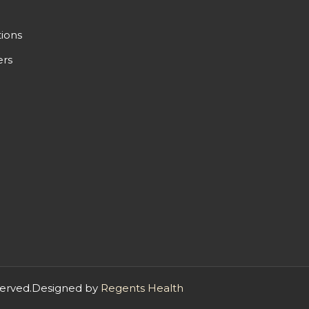
ions
ers
BOOK NOW
reserved.Designed by
Regents Health