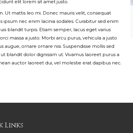
ncidunt elit lorem sit amet justo.
in. Ut mattis leo mi. Donec mauris velit, consequat
ibus ipsum nec enim lacinia sodales. Curabitur sed enim
is blandit turpis. Etiam semper, lacus eget varius
Gender*
rci massa a justo. Morbi arcu purus, vehicula a justo
us augue, ornare ornare nisi. Suspendisse mollis sed
ut blandit dolor dignissim ut. Vivamus laoreet purus a
ean auctor laoreet dui, vel molestie erat dapibus nec.
k Links