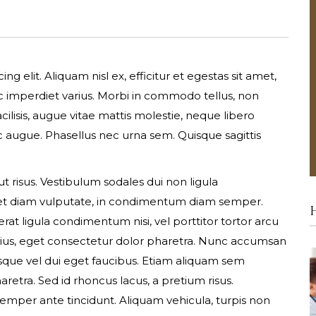
g elit. Aliquam nisl ex, efficitur et egestas sit amet,
nc imperdiet varius. Morbi in commodo tellus, non
cilisis, augue vitae mattis molestie, neque libero
 augue. Phasellus nec urna sem. Quisque sagittis
ut risus. Vestibulum sodales dui non ligula
get diam vulputate, in condimentum diam semper.
erat ligula condimentum nisi, vel porttitor tortor arcu
Last name*
rius, eget consectetur dolor pharetra. Nunc accumsan
sque vel dui eget faucibus. Etiam aliquam sem
aretra. Sed id rhoncus lacus, a pretium risus.
emper ante tincidunt. Aliquam vehicula, turpis non
Your phone